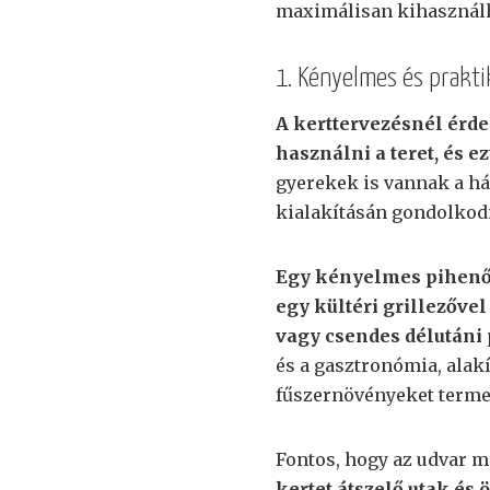
maximálisan kihasznál
1. Kényelmes és prakti
A kerttervezésnél érd
használni a teret, és e
gyerekek is vannak a ház
kialakításán gondolkod
Egy kényelmes pihenős
egy kültéri grillezővel
vagy csendes délutáni
és a gasztronómia, alak
fűszernövényeket terme
Fontos, hogy az udvar 
kertet átszelő utak és