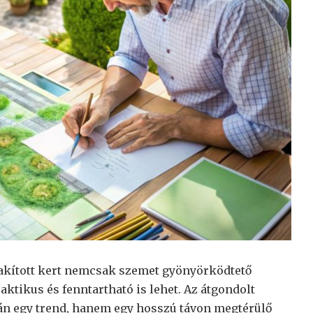
lakított kert nemcsak szemet gyönyörködtető
aktikus és fenntartható is lehet. Az átgondolt
án egy trend, hanem egy hosszú távon megtérülő