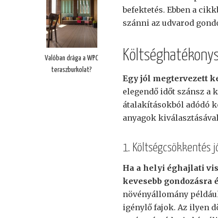
befektetés. Ebben a cik
szánni az udvarod gondo
Költséghatékonys
Valóban drága a WPC
teraszburkolat?
Egy jól megtervezett 
elegendő időt szánsz a 
átalakításokból adódó k
anyagok kiválasztásával
1. Költségcsökkentés j
Ha a helyi éghajlati v
kevesebb gondozásra é
növényállomány például 
igénylő fajok. Az ilyen