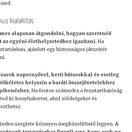
hasd.
kus kialakítás
emes alaposan átgondolni, hogyan szeretnéd
zt az egyéni élethelyzetedhez igazítani.
Ha
tartásban, ajánlott egy biztonságos játszótér
ni.
arok napernyővel, kerti bútorokkal és esetleg
 tökéletes helyszín a baráti összejövetelekhez
 pihenéshez.
Ha fontos számodra a fenntarthatóság
ítsd ki konyhakertet, ahol zöldségeket és
szthetsz.
minden szeglete könnyen megközelíthető legyen.
A
 ösvények tervezésekor figyelj arra, hogy azok ne