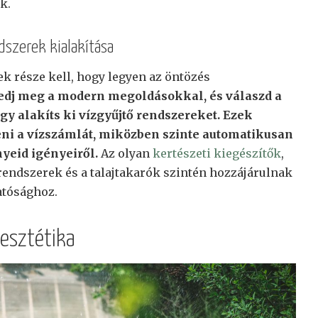
k.
szerek kialakítása
ek része kell, hogy legyen az öntözés
dj meg a modern megoldásokkal, és válaszd a
gy alakíts ki vízgyűjtő rendszereket. Ezek
ni a vízszámlát, miközben szinte automatikusan
yeid igényeiről.
Az olyan
kertészeti kiegészítők
,
őrendszerek és a talajtakarók szintén hozzájárulnak
atósághoz.
 esztétika