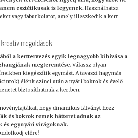
hanem esztétikusak is legyenek.
Használhatsz
eket vagy faburkolatot, amely illeszkedik a kert
s kreatív megoldások
ából a kerttervezés egyik legnagyobb kihívása a
zhangjának megteremtése.
Válassz olyan
íneikben kiegészítik egymást. A tavaszi hagymás
jácintok) élénk színei után a nyári bokrok és évelő
enetet biztosíthatnak a kertben.
növényfajtákat, hogy dinamikus látványt hozz
fák és bokrok remek hátteret adnak az
 és egynyári virágoknak.
ondolkodj előre!