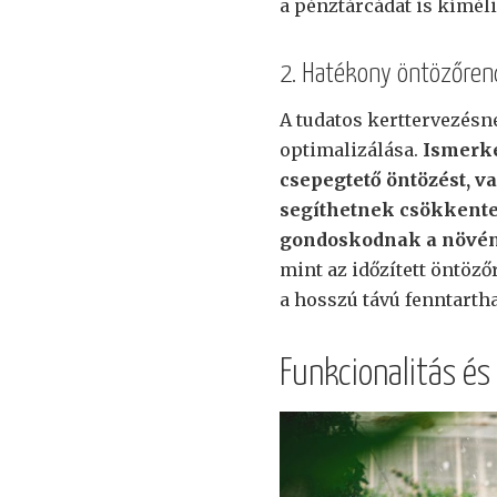
a pénztárcádat is kíméli
2. Hatékony öntözőrend
A tudatos kerttervezésn
optimalizálása.
Ismerke
csepegtető öntözést, va
segíthetnek csökkente
gondoskodnak a növén
mint az időzített öntöz
a hosszú távú fenntarth
Funkcionalitás és