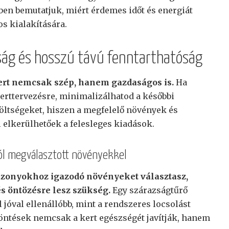
kben bemutatjuk, miért érdemes időt és energiát
s kialakítására.
ág és hosszú távú fenntarthatóság
kert nemcsak szép, hanem gazdaságos is.
Ha
kerttervezésre, minimalizálhatod a későbbi
öltségeket, hiszen a megfelelő növények és
 elkerülhetőek a felesleges kiadások.
ól megválasztott növényekkel
iszonyokhoz igazodó növényeket választasz,
s öntözésre lesz szükség.
Egy szárazságtűrő
jóval ellenállóbb, mint a rendszeres locsolást
 döntések nemcsak a kert egészségét javítják, hanem