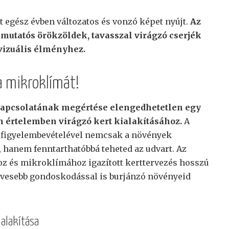
t egész évben változatos és vonzó képet nyújt.
Az
s mutatós örökzöldek, tavasszal virágzó cserjék
vizuális élményhez.
a mikroklímát!
 kapcsolatának megértése elengedhetetlen egy
 értelemben virágzó kert kialakításához.
A
 figyelembevételével nemcsak a növények
, hanem fenntarthatóbbá teheted az udvart. Az
hoz és mikroklímához igazított kerttervezés hosszú
kevesebb gondoskodással is burjánzó növényeid
alakítása