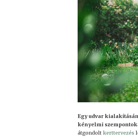
Egy udvar kialakításán
kényelmi szempontokat
átgondolt
kerttervezés
l