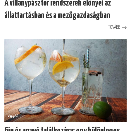
A villanypásztor rendszerek előnyei az
állattartásban és a mezőgazdaságban
TOVÁBB
Egyéb
Gin és agavé találkozása: egy különleges