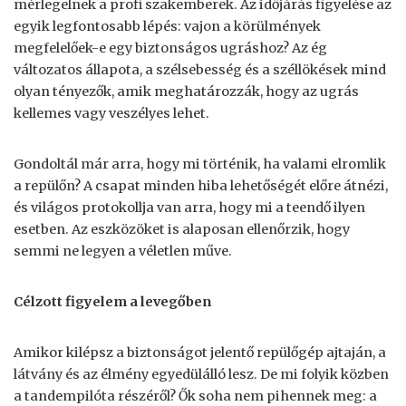
mérlegelnek a profi szakemberek. Az időjárás figyelése az
egyik legfontosabb lépés: vajon a körülmények
megfelelőek-e egy biztonságos ugráshoz? Az ég
változatos állapota, a szélsebesség és a széllökések mind
olyan tényezők, amik meghatározzák, hogy az ugrás
kellemes vagy veszélyes lehet.
Gondoltál már arra, hogy mi történik, ha valami elromlik
a repülőn? A csapat minden hiba lehetőségét előre átnézi,
és világos protokollja van arra, hogy mi a teendő ilyen
esetben. Az eszközöket is alaposan ellenőrzik, hogy
semmi ne legyen a véletlen műve.
Célzott figyelem a levegőben
Amikor kilépsz a biztonságot jelentő repülőgép ajtaján, a
látvány és az élmény egyedülálló lesz. De mi folyik közben
a tandempilóta részéről? Ők soha nem pihennek meg: a