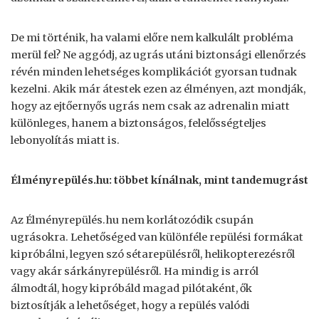
De mi történik, ha valami előre nem kalkulált probléma
merül fel? Ne aggódj, az ugrás utáni biztonsági ellenőrzés
révén minden lehetséges komplikációt gyorsan tudnak
kezelni. Akik már átestek ezen az élményen, azt mondják,
hogy az ejtőernyős ugrás nem csak az adrenalin miatt
különleges, hanem a biztonságos, felelősségteljes
lebonyolítás miatt is.
Élményrepülés.hu: többet kínálnak, mint tandemugrást
Az Élményrepülés.hu nem korlátozódik csupán
ugrásokra. Lehetőséged van különféle repülési formákat
kipróbálni, legyen szó sétarepülésről, helikopterezésről
vagy akár sárkányrepülésről. Ha mindig is arról
álmodtál, hogy kipróbáld magad pilótaként, ők
biztosítják a lehetőséget, hogy a repülés valódi