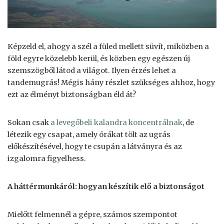
Képzeld el, ahogy a szél a füled mellett süvít, miközben a
föld egyre közelebb kerül, és közben egy egészen új
szemszögből látod a világot. Ilyen érzés lehet a
tandemugrás! Mégis hány részlet szükséges ahhoz, hogy
ezt az élményt biztonságban éld át?
Sokan csak
a levegőbeli kalandra koncentrálnak
, de
létezik egy csapat, amely órákat tölt az ugrás
előkészítésével, hogy te csupán a látványra és az
izgalomra figyelhess.
A háttérmunkáról: hogyan készítik elő a biztonságot
Mielőtt felmennél a gépre, számos szempontot