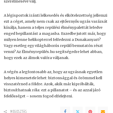
szerelmesévé válj.
A légisportok iránti lelkesedés és elkötelezettség jellemzi
ezt a céget, amely nem csak az ejtőernyős ugrás varázsát
kínálja, hanem a teljes repülési élménypalettát lefedve
enged bepillantást a magasba. Eszedbe jutott már, hogy
milyen lenne helikopterrel felfedezni a Dunakanyart?
Vagy esetleg egy világháborús repülő bemutatón részt
venni? Az Élményrepülés.hu segítségedre lehet abban,
hogy ezek az álmok valóra váljanak.
A végén a legfontosabb az, hogy az ugrásnak egyetlen
helyes kimenetele lehet: biztonsággal és örömmel kell
visszatérned a földre. Azok, akik már kipróbálták,
biztosíthatnak róla: ezt a pillanatot – és az azzal járó
felelősséget – sosem fogod elfelejteni.
MEGOSZTÁS