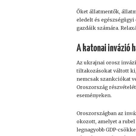
Őket állatmentők, állatm
eledelt és egészségügyi e
gazdáik számára. Relaxác
A katonai invázió 
Az ukrajnai orosz invá
tiltakozásokat váltott k
nemcsak szankciókat vez
Oroszország részvételét
eseményeken.
Oroszországban az invá
okozott, amelyet a rube
legnagyobb GDP-csökkené