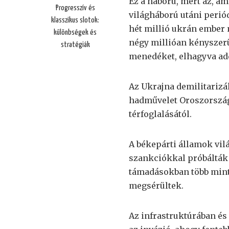
Ez a háború, mert az, a
Progresszív és
világháború utáni perió
klasszikus slotok:
hét millió ukrán ember m
különbségek és
négy millióan kényszerü
stratégiák
menedéket, elhagyva ad
Az Ukrajna demilitariz
hadművelet Oroszország
térfoglalásától.
A békepárti államok vilá
szankciókkal próbálták 
támadásokban több mint e
megsérültek.
Az infrastruktúrában és