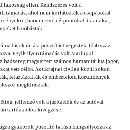
il lakosság ellen. Rendszeres volt a
li támadás, ahol nem korlátozták a csapásokat
ítményekre, hanem civil célpontokat, iskolákat,
lepeket bombáztak.
támadások óriási pusztítást végeztek, több száz
kozva. Egyik ilyen támadás volt Mariupol
sz hadsereg megsértett számos humanitárius jogot,
kat vett célba. Az ukrajnai civilek közül sokan
ogták, letartáztatták és emberteken körülmények
 sokszor megkínozták.
őttek, jellemző volt a járókelők és az autóval
cán tartózkodók kivégzése.
gra gyakorolt ​​pusztító hatása hangsúlyozza az