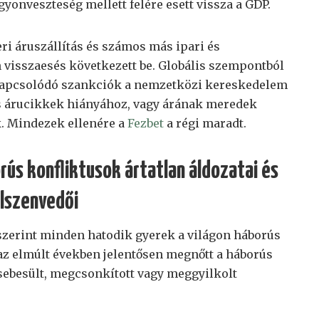
gyonveszteség mellett felére esett vissza a GDP.
ri áruszállítás és számos más ipari és
visszaesés következett be. Globális szempontból
 kapcsolódó szankciók a nemzetközi kereskedelem
 árucikkek hiányához, vagy árának meredek
. Mindezek ellenére a
Fezbet
a régi maradt.
rús konfliktusok ártatlan áldozatai és
lszenvedői
szerint minden hatodik gyerek a világon háborús
 az elmúlt években jelentősen megnőtt a háborús
besült, megcsonkított vagy meggyilkolt