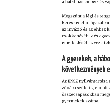
a hatalmas ember- és va
Megszűnt a légi és tenge
kereskedelmi ágazatban 
az invázió és az ehhez
csökkenéséhez és egyes
emelkedéséhez vezettek
A gyerekek, a hábo
következmények e
Az ENSZ nyilvántartása 
zónába születik, emiatt
összecsapásokban megse
gyermekek száma.