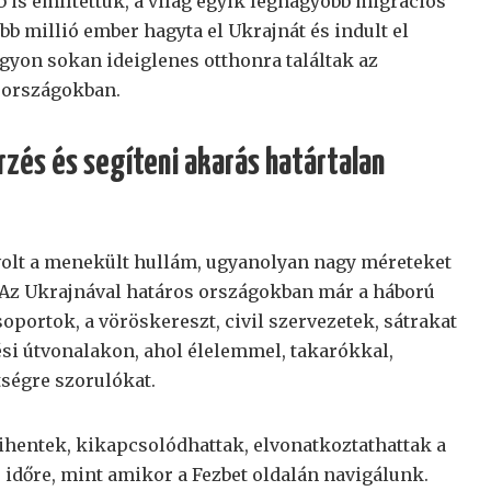
b is említettük, a világ egyik legnagyobb migrációs
öbb millió ember hagyta el Ukrajnát és indult el
agyon sokan ideiglenes otthonra találtak az
 országokban.
zés és segíteni akarás határtalan
olt a menekült hullám, ugyanolyan nagy méreteket
s. Az Ukrajnával határos országokban már a háború
oportok, a vöröskereszt, civil szervezetek, sátrakat
ési útvonalakon, ahol élelemmel, takarókkal,
tségre szorulókat.
hentek, kikapcsolódhattak, elvonatkoztathattak a
 időre, mint amikor a Fezbet oldalán navigálunk.