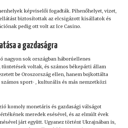
enhelyek képviselői fogadták. Pihenőhelyet, vizet,
llátást biztosítottak az elcsigázott kisállatok és
iónak pedig ott volt az Ice Casino.
hatása a gazdaságra
zió nagyon sok országban háborúellenes
i, tüntetések voltak, és számos békepárti állam
etett be Oroszország ellen, hanem bojkottálta
 számos sport- , kulturális és más nemzetközi
zió komoly monetáris és gazdasági válságot
l értékének meredek esésével, és az elmúlt évek
sével járt együtt. Ugyanez történt Ukrajnában is,