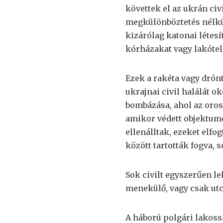
követtek el az ukrán civ
megkülönböztetés nélkü
kizárólag katonai létes
kórházakat vagy lakóte
Ezek a rakéta vagy drón
ukrajnai civil halálát o
bombázása, ahol az oro
amikor védett objektumo
ellenálltak, ezeket elf
között tartották fogva,
Sok civilt egyszerűen lel
menekülő, vagy csak ut
A háború polgári lakossá