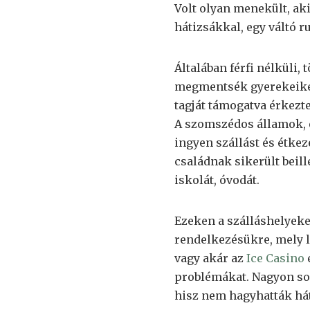
Volt olyan menekült, aki
hátizsákkal, egy váltó 
Általában férfi nélküli,
megmentsék gyerekeiket.
tagját támogatva érkezt
A szomszédos államok, er
ingyen szállást és étke
családnak sikerült beil
iskolát, óvodát.
Ezeken a szálláshelyeken
rendelkezésükre, mely l
vagy akár az
Ice Casino
é
problémákat. Nagyon sok
hisz nem hagyhatták hátr