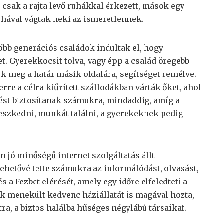
 csak a rajta levő ruhákkal érkezett, mások egy
ruhával vágtak neki az ismeretlennek.
 több generációs családok indultak el, hogy
 Gyerekkocsit tolva, vagy épp a család öregebb
ek meg a határ másik oldalára, segítséget remélve.
re a célra kiűrített szállodákban várták őket, ahol
zést biztosítanak számukra, mindaddig, amíg a
leszkedni, munkát találni, a gyerekeknek pedig
 jó minőségű internet szolgáltatás állt
ehetővé tette számukra az informálódást, olvasást,
s a Fezbet elérését, amely egy időre elfeledteti a
 menekült kedvenc háziállatát is magával hozta,
a, a biztos halálba hűséges négylábú társaikat.