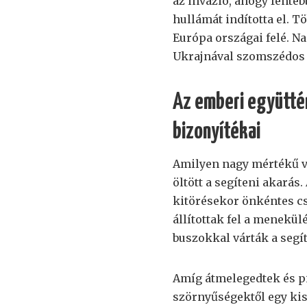
az invázió, ahogy fenteb
hullámát indította el. T
Európa országai felé. N
Ukrajnával szomszédos
Az emberi együttér
bizonyítékai
Amilyen nagy mértékű v
öltött a segíteni akará
kitörésekor önkéntes cs
állítottak fel a menekül
buszokkal várták a segí
Amíg átmelegedtek és pi
szörnyűségektől egy kis