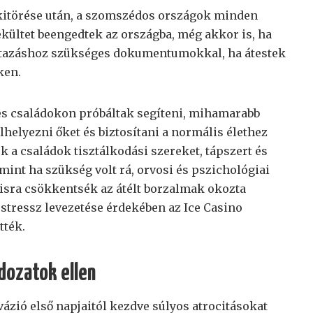
kitörése után, a szomszédos országok minden
ültet beengedtek az országba, még akkor is, ha
tazáshoz szükséges dokumentumokkal, ha átestek
ken.
es családokon próbáltak segíteni, mihamarabb
helyezni őket és biztosítani a normális élethez
 a családok tisztálkodási szereket, tápszert és
mint ha szükség volt rá, orvosi és pszichológiai
lisra csökkentsék az átélt borzalmak okozta
 stressz levezetése érdekében az Ice Casino
tték.
ldozatok ellen
ázió első napjaitól kezdve súlyos atrocitásokat