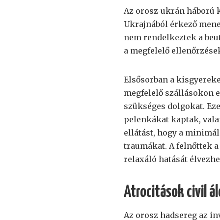
Az orosz-ukrán háború 
Ukrajnából érkező menek
nem rendelkeztek a beu
a megfelelő ellenőrzése
Elsősorban a kisgyerek
megfelelő szállásokon el
szükséges dolgokat. Ezek
pelenkákat kaptak, vala
ellátást, hogy a minimá
traumákat. A felnőttek a
relaxáló hatását élvezhe
Atrocitások civil á
Az orosz hadsereg az inv