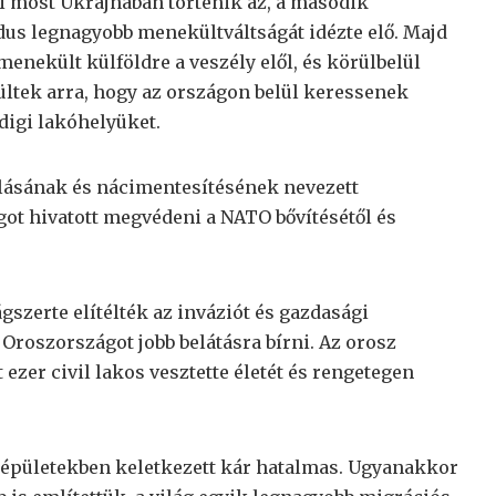
mi most Ukrajnában történik az, a második
dus legnagyobb menekültváltságát idézte elő. Majd
enekült külföldre a veszély elől, és körülbelül
ltek arra, hogy az országon belül keressenek
digi lakóhelyüket.
álásának és nácimentesítésének nevezett
ot hivatott megvédeni a NATO bővítésétől és
gszerte elítélték az inváziót és gazdasági
Oroszországot jobb belátásra bírni. Az orosz
zer civil lakos vesztette életét és rengetegen
 épületekben keletkezett kár hatalmas. Ugyanakkor