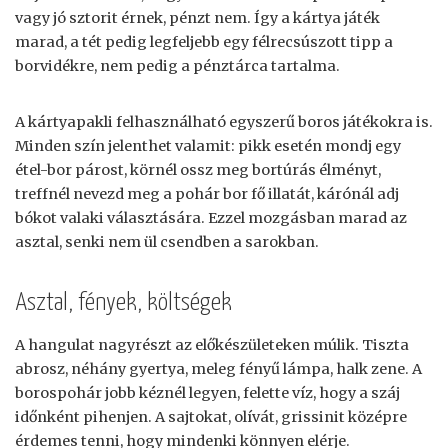
vagy jó sztorit érnek, pénzt nem. Így a kártya játék
marad, a tét pedig legfeljebb egy félrecsúszott tipp a
borvidékre, nem pedig a pénztárca tartalma.
A kártyapakli felhasználható egyszerű boros játékokra is.
Minden szín jelenthet valamit: pikk esetén mondj egy
étel-bor párost, körnél ossz meg bortúrás élményt,
treffnél nevezd meg a pohár bor fő illatát, kárónál adj
bókot valaki választására. Ezzel mozgásban marad az
asztal, senki nem ül csendben a sarokban.
Asztal, fények, költségek
A hangulat nagyrészt az előkészületeken múlik. Tiszta
abrosz, néhány gyertya, meleg fényű lámpa, halk zene. A
borospohár jobb kéznél legyen, felette víz, hogy a száj
időnként pihenjen. A sajtokat, olívát, grissinit középre
érdemes tenni, hogy mindenki könnyen elérje.