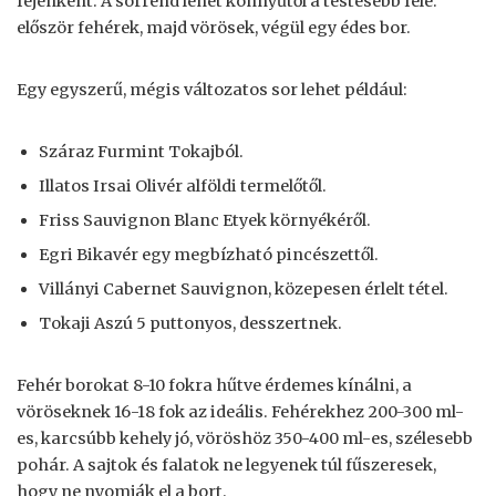
fejenként. A sorrend lehet könnyűtől a testesebb felé:
először fehérek, majd vörösek, végül egy édes bor.
Egy egyszerű, mégis változatos sor lehet például:
Száraz Furmint Tokajból.
Illatos Irsai Olivér alföldi termelőtől.
Friss Sauvignon Blanc Etyek környékéről.
Egri Bikavér egy megbízható pincészettől.
Villányi Cabernet Sauvignon, közepesen érlelt tétel.
Tokaji Aszú 5 puttonyos, desszertnek.
Fehér borokat 8-10 fokra hűtve érdemes kínálni, a
vöröseknek 16-18 fok az ideális. Fehérekhez 200-300 ml-
es, karcsúbb kehely jó, vöröshöz 350-400 ml-es, szélesebb
pohár. A sajtok és falatok ne legyenek túl fűszeresek,
hogy ne nyomják el a bort.