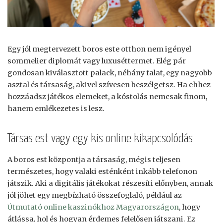
Egy jól megtervezett boros este otthon nem igényel
sommelier diplomát vagy luxuséttermet. Elég pár
gondosan kiválasztott palack, néhány falat, egy nagyobb
asztal és társaság, akivel szívesen beszélgetsz. Ha ehhez
hozzáadsz játékos elemeket, a kóstolás nemcsak finom,
hanem emlékezetes is lesz.
Társas est vagy egy kis online kikapcsolódás
A boros est központja a társaság, mégis teljesen
természetes, hogy valaki esténként inkább telefonon
játszik. Aki a digitális játékokat részesíti előnyben, annak
jól jöhet egy megbízható összefoglaló, például az
Útmutató online kaszinókhoz Magyarországon
, hogy
átlássa, hol és hogyan érdemes felelősen játszani. Ez