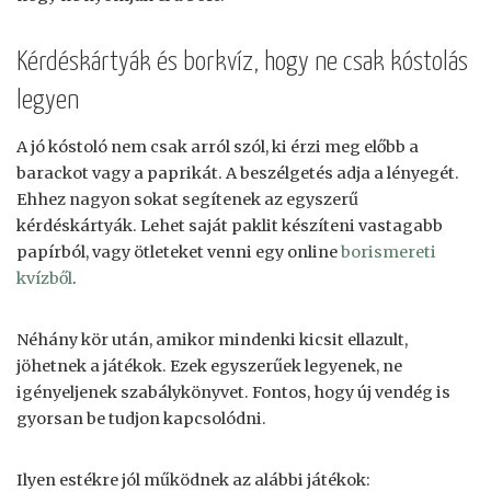
Kérdéskártyák és borkvíz, hogy ne csak kóstolás
legyen
A jó kóstoló nem csak arról szól, ki érzi meg előbb a
barackot vagy a paprikát. A beszélgetés adja a lényegét.
Ehhez nagyon sokat segítenek az egyszerű
kérdéskártyák. Lehet saját paklit készíteni vastagabb
papírból, vagy ötleteket venni egy online
borismereti
kvízből
.
Néhány kör után, amikor mindenki kicsit ellazult,
jöhetnek a játékok. Ezek egyszerűek legyenek, ne
igényeljenek szabálykönyvet. Fontos, hogy új vendég is
gyorsan be tudjon kapcsolódni.
Ilyen estékre jól működnek az alábbi játékok: