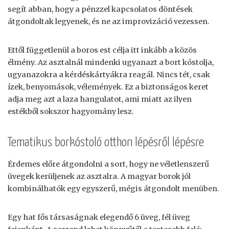
segít abban, hogy a pénzzel kapcsolatos döntések
átgondoltak legyenek, és ne az improvizáció vezessen.
Ettől függetlenül a boros est célja itt inkább a közös
élmény. Az asztalnál mindenki ugyanazt a bort kóstolja,
ugyanazokra a kérdéskártyákra reagál. Nincs tét, csak
ízek, benyomások, vélemények. Ez a biztonságos keret
adja meg azt a laza hangulatot, ami miatt az ilyen
estékből sokszor hagyomány lesz.
Tematikus borkóstoló otthon lépésről lépésre
Érdemes előre átgondolni a sort, hogy ne véletlenszerű
üvegek kerüljenek az asztalra. A magyar borok jól
kombinálhatók egy egyszerű, mégis átgondolt menüben.
Egy hat fős társaságnak elegendő 6 üveg, fél üveg