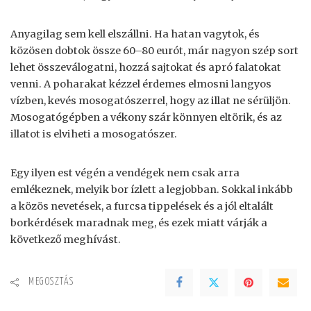
Anyagilag sem kell elszállni. Ha hatan vagytok, és
közösen dobtok össze 60–80 eurót, már nagyon szép sort
lehet összeválogatni, hozzá sajtokat és apró falatokat
venni. A poharakat kézzel érdemes elmosni langyos
vízben, kevés mosogatószerrel, hogy az illat ne sérüljön.
Mosogatógépben a vékony szár könnyen eltörik, és az
illatot is elviheti a mosogatószer.
Egy ilyen est végén a vendégek nem csak arra
emlékeznek, melyik bor ízlett a legjobban. Sokkal inkább
a közös nevetések, a furcsa tippelések és a jól eltalált
borkérdések maradnak meg, és ezek miatt várják a
következő meghívást.
MEGOSZTÁS