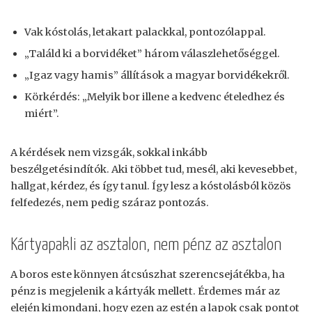
Vak kóstolás, letakart palackkal, pontozólappal.
„Találd ki a borvidéket” három válaszlehetőséggel.
„Igaz vagy hamis” állítások a magyar borvidékekről.
Körkérdés: „Melyik bor illene a kedvenc ételedhez és
miért”.
A kérdések nem vizsgák, sokkal inkább
beszélgetésindítók. Aki többet tud, mesél, aki kevesebbet,
hallgat, kérdez, és így tanul. Így lesz a kóstolásból közös
felfedezés, nem pedig száraz pontozás.
Kártyapakli az asztalon, nem pénz az asztalon
A boros este könnyen átcsúszhat szerencsejátékba, ha
pénz is megjelenik a kártyák mellett. Érdemes már az
elején kimondani, hogy ezen az estén a lapok csak pontot