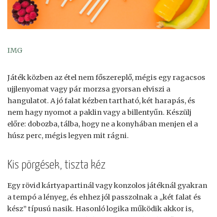
IMG
Játék közben az étel nem főszereplő, mégis egy ragacsos
ujjlenyomat vagy pár morzsa gyorsan elviszi a
hangulatot. A jó falat kézben tartható, két harapás, és
nem hagy nyomot a paklin vagy a billentyűn. Készülj
előre: dobozba, tálba, hogy ne a konyhában menjen el a
húsz perc, mégis legyen mit rágni.
Kis pörgések, tiszta kéz
Egy rövid kártyapartinál vagy konzolos játéknál gyakran
a tempó a lényeg, és ehhez jól passzolnak a „két falat és
kész” típusú nasik. Hasonló logika működik akkor is,