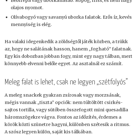
Bébirépa vagy uborkahasáb. Ropog, friss, és nem hagy
olajos nyomot.
Olívabogyó vagy savanyú uborka falatok. Erős íz, kevés
mennyiség is elég.
Ha valaki idegenkedik a zöldségtől játék közben, a trükk
az, hogy ne salátának hasson, hanem „fogható” falatnak.
Egy kis dobozban jobban fogy, mint egy nagy tálban, mert
könnyebb elvenni belőle egyet. Az asztalnál ez számít.
Meleg falat is lehet, csak ne legyen „szétfolyós”
A meleg snackek gyakran zsírosak vagy morzsásak,
mégis vannak „tiszta” opciók: nem túltöltött csirkés-
sajtos tortilla, vagy sütőben összefogott mini quesadilla
háromszögekre vágva. Fontos az időzítés, érdemes a
körök közti szünetre hagyni, különben szétesik a ritmus.
A szósz legyen külön, saját kis tálkában.