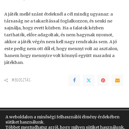
A játék mellé szánt ételeknél a cél mindig ugyanaz: a
társaság ne a takarítással foglalkozzon, és senki ne
sajnálja, hogy evett közben. Ha a falatok kézben
tarthatók, előre adagoltak, és nem hagynak nyomot,
akkor a játék végén nem kell nagy rendrakás sem. A jó
este pedig nem ott dől el, hogy mennyi volt az asztalon,
hanem hogy mennyire volt könnyű együtt maradni a
játékban.
MEGOSZTÁS
A weboldalon a minőségi felhasználói élmény érdekében
sütiket használunk.
Impresszum
Általános Szerződési Feltételek
Többet megtudhatsz arról, hogy milyen sütiket használunk,