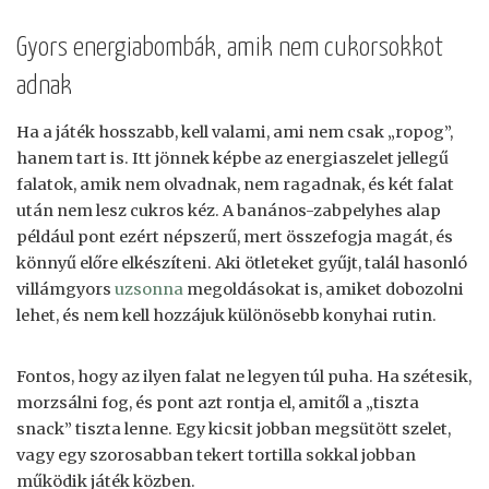
Gyors energiabombák, amik nem cukorsokkot
adnak
Ha a játék hosszabb, kell valami, ami nem csak „ropog”,
hanem tart is. Itt jönnek képbe az energiaszelet jellegű
falatok, amik nem olvadnak, nem ragadnak, és két falat
után nem lesz cukros kéz. A banános-zabpelyhes alap
például pont ezért népszerű, mert összefogja magát, és
könnyű előre elkészíteni. Aki ötleteket gyűjt, talál hasonló
villámgyors
uzsonna
megoldásokat is, amiket dobozolni
lehet, és nem kell hozzájuk különösebb konyhai rutin.
Fontos, hogy az ilyen falat ne legyen túl puha. Ha szétesik,
morzsálni fog, és pont azt rontja el, amitől a „tiszta
snack” tiszta lenne. Egy kicsit jobban megsütött szelet,
vagy egy szorosabban tekert tortilla sokkal jobban
működik játék közben.