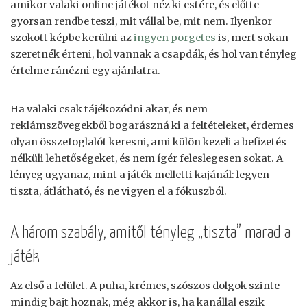
amikor valaki online játékot néz ki estére, és előtte
gyorsan rendbe teszi, mit vállal be, mit nem. Ilyenkor
szokott képbe kerülni az
ingyen porgetes
is, mert sokan
szeretnék érteni, hol vannak a csapdák, és hol van tényleg
értelme ránézni egy ajánlatra.
Ha valaki csak tájékozódni akar, és nem
reklámszövegekből bogarászná ki a feltételeket, érdemes
olyan összefoglalót keresni, ami külön kezeli a befizetés
nélküli lehetőségeket, és nem ígér feleslegesen sokat. A
lényeg ugyanaz, mint a játék melletti kajánál: legyen
tiszta, átlátható, és ne vigyen el a fókuszból.
A három szabály, amitől tényleg „tiszta” marad a
játék
Az első a felület. A puha, krémes, szószos dolgok szinte
mindig bajt hoznak, még akkor is, ha kanállal eszik