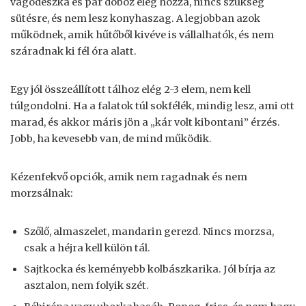
vágódeszka és pár doboz elég hozzá, nincs szükség
sütésre, és nem lesz konyhaszag. A legjobban azok
működnek, amik hűtőből kivéve is vállalhatók, és nem
száradnak ki fél óra alatt.
Egy jól összeállított tálhoz elég 2-3 elem, nem kell
túlgondolni. Ha a falatok túl sokfélék, mindig lesz, ami ott
marad, és akkor máris jön a „kár volt kibontani” érzés.
Jobb, ha kevesebb van, de mind működik.
Kézenfekvő opciók, amik nem ragadnak és nem
morzsálnak:
Szőlő, almaszelet, mandarin gerezd. Nincs morzsa,
csak a héjra kell külön tál.
Sajtkocka és keményebb kolbászkarika. Jól bírja az
asztalon, nem folyik szét.