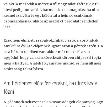
valaki. A második a méret: a túl nagy falat szétesik, a túl
kicsi pedig morzsál. A harmadik a csomagolás: ha nincs
kéznél szalvéta és egy külön tál a héjnak, csutkának,
csomagolásnak, akkor az asztal öt perc alatt rendetlen
lesz.
Ezek nem elméleti szabályok, inkább azok a apró hibák,
amik újra és újra előjönnek ugyanazon a péntek estén. Ha
ez a három rendben van, akkor már nem kell azon
aggódni, hogy valaki a következő körben chipsszel fogja
meg a kártyát. A játék folyamatos marad, és nem áll meg
a társaság takarításra.
Amit érdemes előre összerakni, ha nincs kedv
főzni
A „jó” snack sokszor csak okosan adagolt alapanyag. Egy