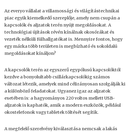
Az everyo vállalat a villamossági és világítástechnikai
piac egyik kiemelkedő szereplője, amely nem csupán a
kapcsolók és aljzatok terén nyújt megoldásokat. A
technológiai újítások révén kínálnak okosórákat és
vezeték nélküli fülhallgatókat is. Mennyire fontos, hogy
egy márka több területen is megbízható és sokoldalú
megoldásokat kínáljon?
A kapcsolók terén az egyszerű egypólusú kapcsolóktól
kezdve a bonyolultabb csillárkapcsolókig számos
változat létezik, amelyek mind célirányosan szolgálják ki
a különböző feladatokat. Ugyanez igaz az aljzatok
esetében is: a hagyományos 220 voltos mellett USB-
aljzatok is kaphatók, amik a modern eszközök, például
okostelefonok vagy tabletek töltését segítik.
A megfelelő szerelvény kiválasztása nemcsak a lakás