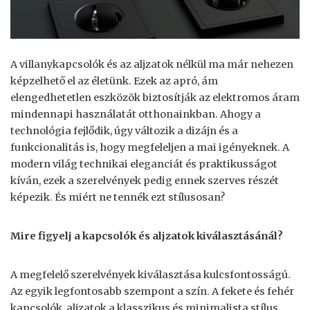
A villanykapcsolók és az aljzatok nélkül ma már nehezen
képzelhető el az életünk. Ezek az apró, ám
elengedhetetlen eszközök biztosítják az elektromos áram
mindennapi használatát otthonainkban. Ahogy a
technológia fejlődik, úgy változik a dizájn és a
funkcionalitás is, hogy megfeleljen a mai igényeknek. A
modern világ technikai eleganciát és praktikusságot
kíván, ezek a szerelvények pedig ennek szerves részét
képezik. És miért ne tennék ezt stílusosan?
Mire figyelj a kapcsolók és aljzatok kiválasztásánál?
A megfelelő szerelvények kiválasztása kulcsfontosságú.
Az egyik legfontosabb szempont a szín. A fekete és fehér
kapcsolók, aljzatok a klasszikus és minimalista stílus