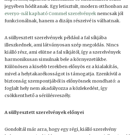
jegyében hódítanak. Egy letisztult, modern otthonban az
everyo-nál kapható Commel szerelvények
nemcsak jól
funkcionálnak, hanem a dizájn részeivé is válhatnak.
A süllyesztett szerelvények például a fal síkjába
illeszkednek, ami látványosan szép megoldás. Nincs
kiálló rész, ami elütne a fal síkjától, így a szerelvények
harmonikusan simulnak bele a környezetükbe.
Különösen a kisebb terekben előnyös ez a kialakítás,
mivel a helytakarékosságot is támogatja. Ezenkívül a
biztonság szempontjából is előnyösnek mondható: a
foglalt hely nem akadályozza a közlekedést, így
csökkenthető a sérülésveszély.
A süllyesztett szerelvények előnyei
Gondoltál már arra, hogy egy régi, kiálló szerelvény