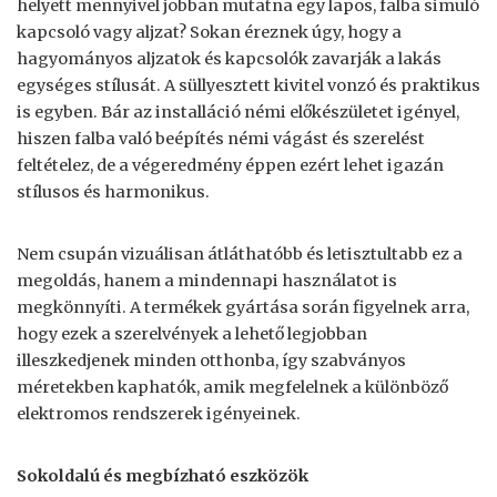
helyett mennyivel jobban mutatna egy lapos, falba simuló
kapcsoló vagy aljzat? Sokan éreznek úgy, hogy a
hagyományos aljzatok és kapcsolók zavarják a lakás
egységes stílusát. A süllyesztett kivitel vonzó és praktikus
is egyben. Bár az installáció némi előkészületet igényel,
hiszen falba való beépítés némi vágást és szerelést
feltételez, de a végeredmény éppen ezért lehet igazán
stílusos és harmonikus.
Nem csupán vizuálisan átláthatóbb és letisztultabb ez a
megoldás, hanem a mindennapi használatot is
megkönnyíti. A termékek gyártása során figyelnek arra,
hogy ezek a szerelvények a lehető legjobban
illeszkedjenek minden otthonba, így szabványos
méretekben kaphatók, amik megfelelnek a különböző
elektromos rendszerek igényeinek.
Sokoldalú és megbízható eszközök