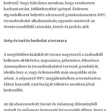
kedvező. Nagy hátránya azonban, hogy rendszeres
karbantartást, felületkezelést igényel. Érdemes
elgondolkozni helyette a korszerű gondozásmentes WPC
teraszburkolat alkalmazásán, ugyanis mentesít az
évente ismétlődő csiszolás, festés és javítás alól.
Szép és tartós burkolat a teraszra
A megfelelően kialakított terasz nagyszerű a szabadidő
kellemes eltöltésére, napozásra, pihenésre, étkezésre.
Amennyiben fa teraszburkolatot tervezel, gondold át,
ideális lesz-e, vagy érdemesebb más megoldás után
nézni. A népszerű WPC megjelenésében a természetes
fához hasonlít, tartósságát tekintve azonban jóval
kedvezőbb.
Az újrahasznosított farost és műanyag őrleményből
préselt fa-műanyag kompozit legnagyobb előnye, hogy a