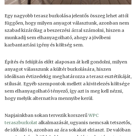
Egy nagyobb terasz burkolása jelentős összeg lehet attól
függően, hogy milyen anyagot választunk, azonban nem
szabad kizárólag a beszerzési árral számolni, hiszen a
munkadíj sem elhanyagolható, ahogy a jövőbeni
karbantartási igény és költség sem.
Építés és felújítás előtt alaposan át kell gondolni, milyen
anyagot válasszunk a kültér burkolására, hiszen
ideálisan évtizedekig meghatározza a terasz esztétikáját,
stílusát. Egyéb szempontok mellett a kivitelezés költsége
sem elhanyagolható tényező, így azt is meg kell nézni,
hogy melyik alternatíva mennyibe kerül.
Napjainkban sokan tervezik korszerű
WPC
teraszburkolat
alkalmazását, ugyanis nemcsak tetszetős,
de időtálló is, azonban az ára sokakat elriaszt. De valóban