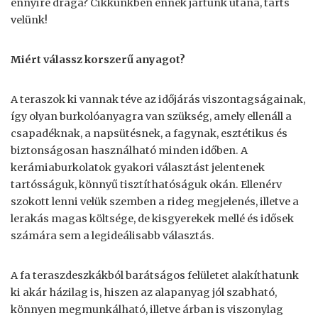
ennyire drága? Cikkünkben ennek jártunk utána, tarts
velünk!
Miért válassz korszerű anyagot?
A teraszok ki vannak téve az időjárás viszontagságainak,
így olyan burkolóanyagra van szükség, amely ellenáll a
csapadéknak, a napsütésnek, a fagynak, esztétikus és
biztonságosan használható minden időben. A
kerámiaburkolatok gyakori választást jelentenek
tartósságuk, könnyű tisztíthatóságuk okán. Ellenérv
szokott lenni velük szemben a rideg megjelenés, illetve a
lerakás magas költsége, de kisgyerekek mellé és idősek
számára sem a legideálisabb választás.
A fa teraszdeszkákból barátságos felületet alakíthatunk
ki akár házilag is, hiszen az alapanyag jól szabható,
könnyen megmunkálható, illetve árban is viszonylag