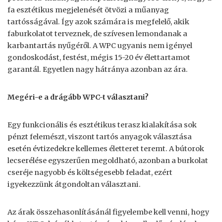
fa esztétikus megjelenését ötvözi a műanyag
tartósságával. Így azok számára is megfelelő, akik
faburkolatot terveznek, de szívesen lemondanak a
karbantartás nyűgéről. A WPC ugyanis nem igényel
gondoskodást, festést, mégis 15-20 év élettartamot
garantál. Egyetlen nagy hátránya azonban az ára.
Megéri-e a drágább WPC-t választani?
Egy funkcionális és esztétikus terasz kialakítása sok
pénzt felemészt, viszont tartós anyagok választása
esetén évtizedekre kellemes életteret teremt. A bútorok
lecserélése egyszerűen megoldható, azonban a burkolat
cseréje nagyobb és költségesebb feladat, ezért
igyekezzünk átgondoltan választani.
Az árak összehasonlításánál figyelembe kell venni, hogy