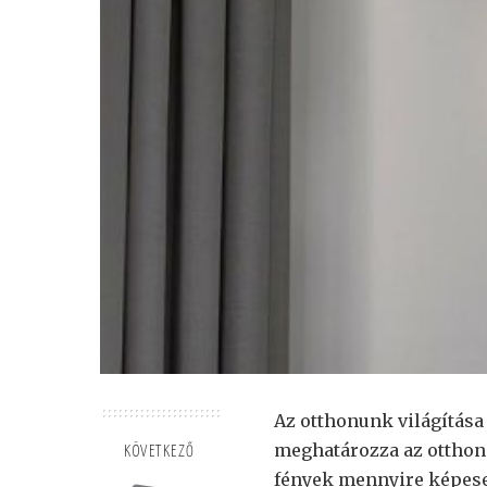
Az otthonunk világítása
meghatározza az otthono
KÖVETKEZŐ
fények mennyire képesek