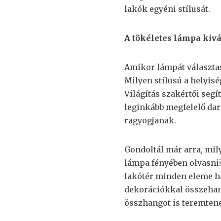
lakók egyéni stílusát.
A tökéletes lámpa kivá
Amikor lámpát választa
Milyen stílusú a helyisé
Világítás szakértői segí
leginkább megfelelő dar
ragyogjanak.
Gondoltál már arra, mily
lámpa fényében olvasni? 
lakótér minden eleme h
dekorációkkal összehan
összhangot is teremten