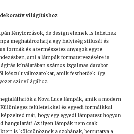
ekoratív világításhoz
upán fényforrások, de design elemek is lehetnek.
ámpa meghatározhatja egy helyiség stílusát és
kus formák és a természetes anyagok egyre
ndezésben, ami a lámpák formatervezésére is
Világítás kínálatában számos izgalmas darabot
ől készült változatokat, amik festhetőek, így
ezet színvilágához.
 megtalálhatók a Nova Luce lámpák, amik a modern
Különleges felületeikkel és egyedi formáikkal
 Elképzelted már, hogy egy egyedi lámpatest hogyan
od hangulatát? Az ilyen lámpák nem csak
ktert is kölcsönöznek a szobának, bemutatva a