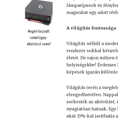
lámpatípusok és fényfo
magunkat egy adott térb
A világítás fontossága
Megéri használt
számítógép-
Világítás nélkül a moder
alkatrészt venni?
rendszer sokkal kényel
életet. De vajon milyen
helyiségekbe? Érdemes 
képesek igazán különle
Világítás terén a megfe
elengedhetetlen. Nappal
serkentik az aktivitást
nyugtatóan hatnak. Egy k
akár 15%-kal javíthatja 