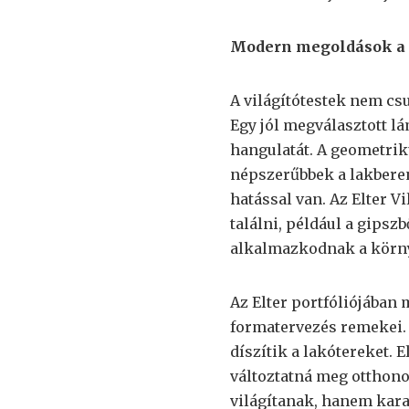
Modern megoldások a d
A világítótestek nem cs
Egy jól megválasztott l
hangulatát. A geometri
népszerűbbek a lakbere
hatással van. Az Elter 
találni, például a gipszb
alkalmazkodnak a körny
Az Elter portfóliójában
formatervezés remekei. 
díszítik a lakótereket.
változtatná meg otthon
világítanak, hanem kara