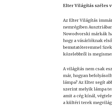
Elter Világítás széles 
Az Elter Világítás immár
nemrégiben Ausztriában 
Nowodvorski márkák haz
hogy a vásárlóknak els
bemutatóteremmel Szeksz
közelebbről is megismer
A világítás nem csak es
már, hogyan befolyásolh
lámpa? Az Elter segít a
szerint melyik lámpa ten
amit a cég kínál, végte
a kültéri terek megvilág