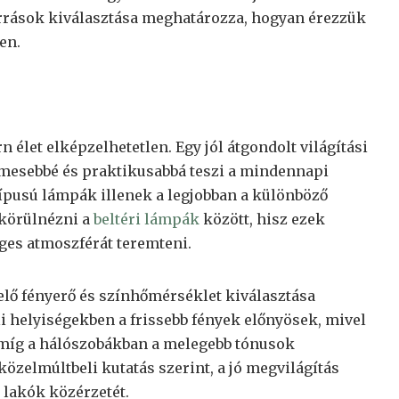
rrások kiválasztása meghatározza, hogyan érezzük
en.
n élet elképzelhetetlen. Egy jól átgondolt világítási
mesebbé és praktikusabbá teszi a mindennapi
 típusú lámpák illenek a legjobban a különböző
körülnézni a
beltéri lámpák
között, hisz ezek
ges atmoszférát teremteni.
lelő fényerő és színhőmérséklet kiválasztása
i helyiségekben a frissebb fények előnyösek, mivel
, míg a hálószobákban a melegebb tónusok
özelmúltbeli kutatás szerint, a jó megvilágítás
a lakók közérzetét.