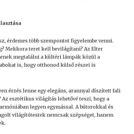
lasztása
sz, érdemes több szempontot figyelembe venni.
g? Mekkora teret kell bevilágítani? Az Elter
tenek megtalálni a kültéri lámpák közül a
abokat is, hogy otthonod külső részei is
en érzés lenne egy elegáns, arannyal díszített fali
Az esztétikus világítás lehetővé teszi, hogy a
armóniában legyen egymással. A bútorokkal és
golt világítótestek nemcsak szépséget, hanem
ek.