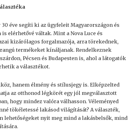
választéka
 30 éve segíti ki az ügyfeleit Magyarországon és
is elérhetővé váltak. Mint a Nova Luce és
ai kizárólagos forgalmazója, arra törekednek,
őrangú termékeket kínáljanak. Rendelkeznek
árdon, Pécsen és Budapesten is, ahol a látogatók
hetik a választékot.
zköz, hanem élmény és stílusjegy is. Elképzelted
atja az otthonod légkörét egy jól megválasztott
bban, hogy mindez valóra válhasson. Véleményed
né tökéletessé lakásod világítását? A választék,
len lehetőségeket nyit meg mind a lakásbelsők, mind
ítására.